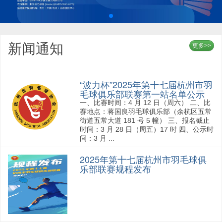
新闻通知
更多>>
“波力杯”2025年第十七届杭州市羽
毛球俱乐部联赛第一站名单公示
一、比赛时间：4 月 12 日（周六） 二、比
赛地点：蒋国良羽毛球俱乐部（余杭区五常
街道五常大道 181 号 5 幢） 三、报名截止
时间：3 月 28 日（周五）17 时 四、公示时
间：3 月 ...
2025年第十七届杭州市羽毛球俱
乐部联赛规程发布