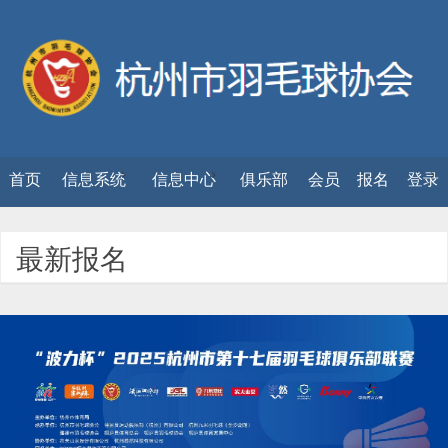
首页
信息系统
信息中心
俱乐部
会员
报名
登录
最新报名