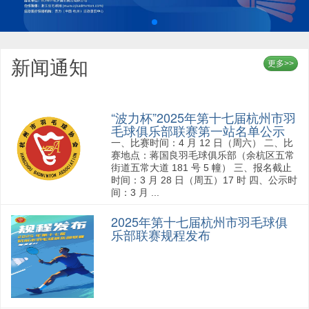
新闻通知
更多>>
“波力杯”2025年第十七届杭州市羽
毛球俱乐部联赛第一站名单公示
一、比赛时间：4 月 12 日（周六） 二、比
赛地点：蒋国良羽毛球俱乐部（余杭区五常
街道五常大道 181 号 5 幢） 三、报名截止
时间：3 月 28 日（周五）17 时 四、公示时
间：3 月 ...
2025年第十七届杭州市羽毛球俱
乐部联赛规程发布