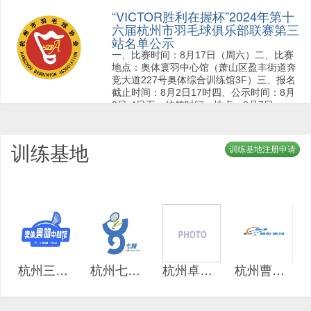
“VICTOR胜利在握杯”2024年第十
六届杭州市羽毛球俱乐部联赛第三
站名单公示
一、比赛时间：8月17日（周六）二、比赛
地点：奥体寰羽中心馆（萧山区盈丰街道奔
竞大道227号奥体综合训练馆3F）三、报名
截止时间：8月2日17时四、公示时间：8月
3日-4日五、抽签时间、地点：8月7日...
训练基地
训练基地注册申请
杭州三锐寰羽体育发展有限公司
杭州七耀体育培训有限公司
杭州卓羽文化艺术有限公司
杭州曹乾体育策划有限公司