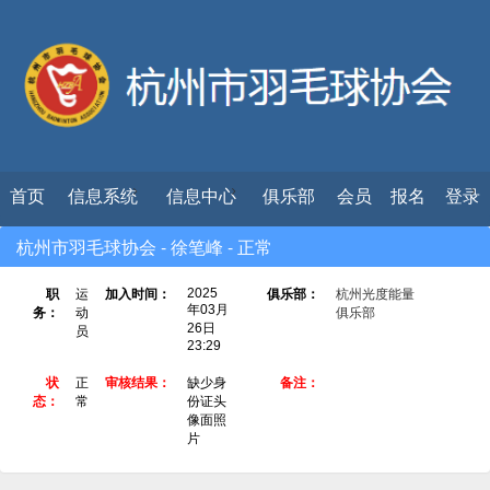
首页
信息系统
信息中心
俱乐部
会员
报名
登录
杭州市羽毛球协会 - 徐笔峰 - 正常
2025
职
运
加入时间：
俱乐部：
杭州光度能量
年03月
务：
动
俱乐部
26日
员
23:29
状
正
审核结果：
缺少身
备注：
态：
常
份证头
像面照
片