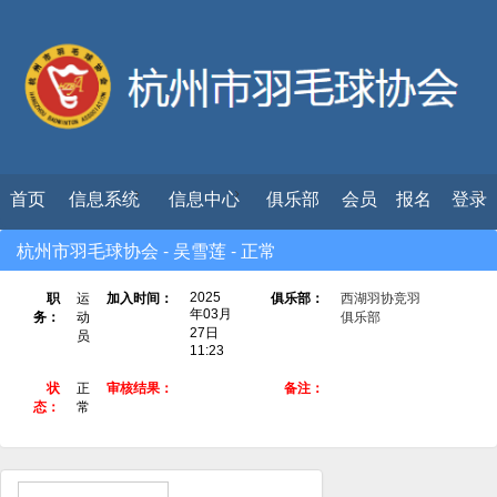
首页
信息系统
信息中心
俱乐部
会员
报名
登录
杭州市羽毛球协会 - 吴雪莲 - 正常
2025
职
运
加入时间：
俱乐部：
西湖羽协竞羽
年03月
务：
动
俱乐部
27日
员
11:23
状
正
审核结果：
备注：
态：
常