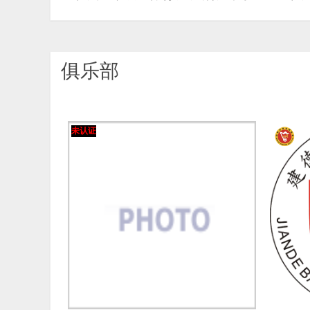
俱乐部
未认证