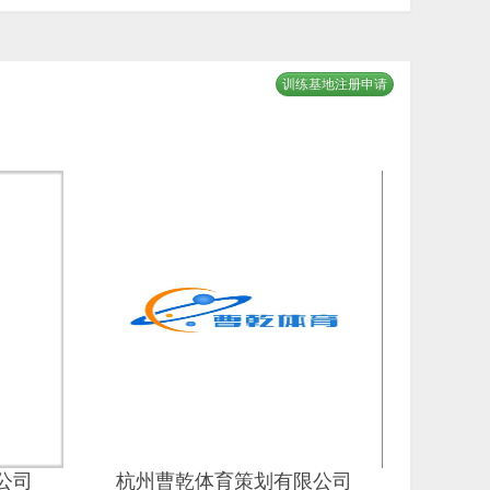
训练基地注册申请
公司
杭州曹乾体育策划有限公司